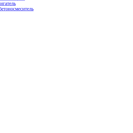
игатель
бетоносмеситель