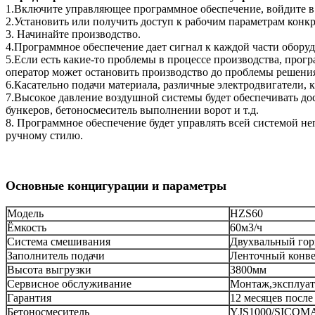
1.Включите управляющее программное обеспечение, войдите в
2.Установить или получить доступ к рабочим параметрам конкре
3. Начинайте производство.
4.Программное обеспечение дает сигнал к каждой части оборуд
5.Если есть какие-то проблемы в процессе производства, прог
оператор может остановить производство до проблемы решени
6.Касательно подачи материала, различные электродвигатели, 
7.Высокое давление воздушной системы будет обеспечивать до
бункеров, бетоносмеситель выполнении ворот и т.д.
8. Программное обеспечение будет управлять всей системой н
ручному стилю.
Основные концигурации и параметры
Модель
HZS60
Ёмкость
60м3/ч
Система смешивания
Двухвальный гор
Заполнитель подачи
Ленточный конв
Высота выгрузки
3800мм
Сервисное обслуживание
Монтаж,эксплуат
Гарантия
12 месяцев после
Бетоносмеситель
YJS1000/SICOM