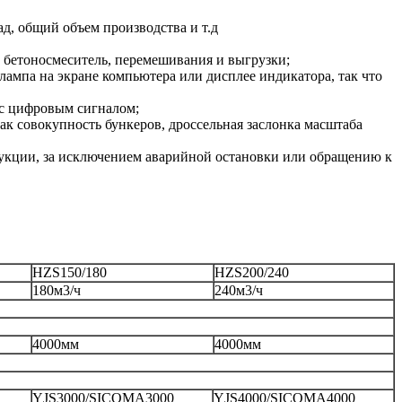
ад, общий объем производства и т.д
в бетоносмеситель, перемешивания и выгрузки;
лампа на экране компьютера или дисплее индикатора, так что
 с цифровым сигналом;
ак совокупность бункеров, дроссельная заслонка масштаба
одукции, за исключением аварийной остановки или обращению к
HZS150/180
HZS200/240
180м3/ч
240м3/ч
4000мм
4000мм
YJS3000/SICOMA3000
YJS4000/SICOMA4000