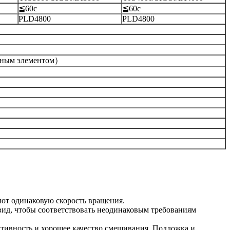
≦60с
≦60с
PLD4800
PLD4800
льным элементом）
ают одинаковую скорость вращения.
вид, чтобы соответствовать неодинаковым требованиям
тивность и хорошее качество смешивания. Подложка и