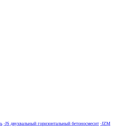
ль
·JS двухвальный горизонтальный бетоносмесит
·JZM