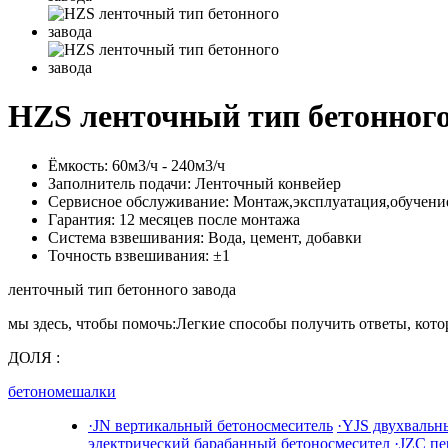
HZS ленточный тип бетонного
Ёмкость:
60м3/ч - 240м3/ч
Заполнитель подачи:
Ленточный конвейер
Сервисное обслуживание:
Монтаж,эксплуатация,обучени
Гарантия:
12 месяцев после монтажа
Система взвешивания:
Вода, цемент, добавки
Точность взвешивания:
±1
ленточный тип бетонного завода
мы здесь, чтобы помочь:
Легкие способы получить ответы, кот
ДОЛЯ :
бетономешалки
·JN вертикальный бетоносмеситель
·YJS двухвальн
электрический барабанный бетоносмесител
·JZC п