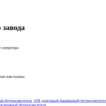
 завода
е оператора
орые вам нужны
ый бетоносмеситель
·JZR дизельный барабанный бетоносмесите
ередвижной бетоносмеситель