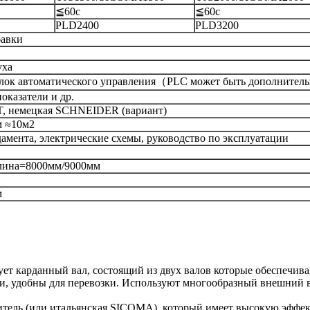
≦60с
≦60с
PLD2400
PLD3200
бавки
уха
лок автоматического управления（PLC может быть дополните
оказатели и др.
, немецкая SCHNEIDER (вариант)
м ≈10м2
амента, электрические схемы, руководство по эксплуатации
лина=8000мм/9000мм
м
ет карданный вал, состоящий из двух валов которые обеспечив
ки, удобны для перевозки. Используют многообразный внешний 
тель (или итальянская SICOMA), который имеет высокую эффек