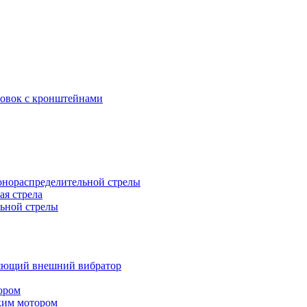
новок с кронштейнами
нораспределительной стрелы
ая стрела
ьной стрелы
яющий внешний вибратор
ором
ким мотором