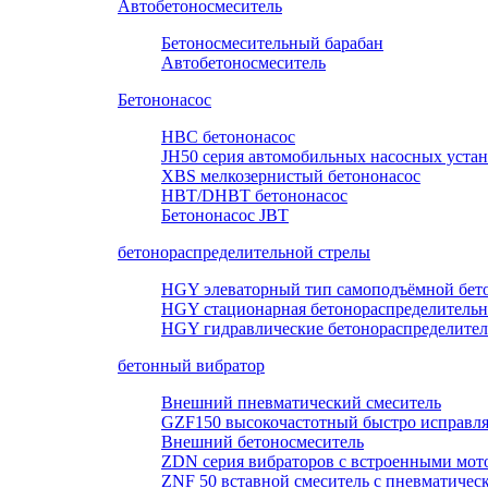
Автобетоносмеситель
Бетоносмесительный барабан
Автобетоносмеситель
Бетононасос
HBC бетононасос
JH50 серия автомобильных насосных уста
XBS мелкозернистый бетононасос
HBT/DHBT бетононасос
Бетононасос JBT
бетонораспределительной стрелы
HGY элеваторный тип самоподъёмной бето
HGY стационарная бетонораспределительн
HGY гидравлические бетонораспределител
бетонный вибратор
Внешний пневматический смеситель
GZF150 высокочастотный быстро исправл
Внешний бетоносмеситель
ZDN серия вибраторов с встроенными мот
ZNF 50 вставной смеситель с пневматичес