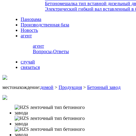
Бетономешалка тип вставной дизельный дв
Электрический гибкий вал вставленный в 
Панорама
Производственная база
Новость
агент
агент
Вопросы-Ответы
случай
связаться
местонахождение:
домой
>
Продукция
>
Бетонный завод