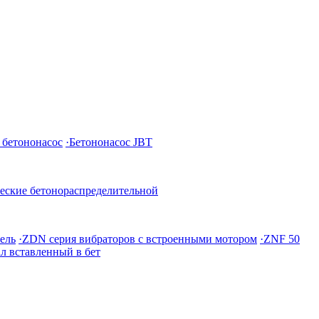
бетононасос
·Бетононасос JBT
еские бетонораспределительной
ель
·ZDN серия вибраторов с встроенными мотором
·ZNF 50
л вставленный в бет