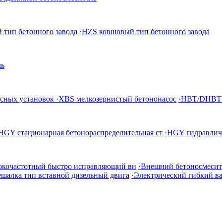
 тип бетонного завода
·HZS ковшовый тип бетонного завода
ль
осных установок
·XBS мелкозернистый бетононасос
·HBT/DHBT 
HGY стационарная бетонораспределительная ст
·HGY гидравлич
окочастотный быстро исправляющий вн
·Внешний бетоносмесит
ешалка тип вставной дизельный двига
·Электрический гибкий ва