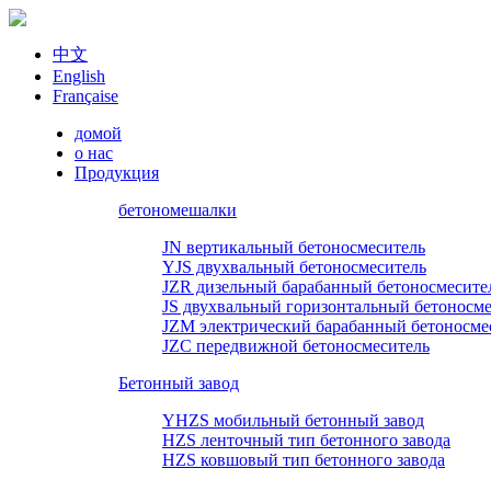
中文
English
Française
домой
о нас
Продукция
бетономешалки
JN вертикальный бетоносмеситель
YJS двухвальный бетоносмеситель
JZR дизельный барабанный бетоносмесите
JS двухвальный горизонтальный бетоносме
JZM электрический барабанный бетоносме
JZC передвижной бетоносмеситель
Бетонный завод
YHZS мобильный бетонный завод
HZS ленточный тип бетонного завода
HZS ковшовый тип бетонного завода