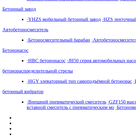
Бетонный завод
·YHZS мобильный бетонный завод
·HZS ленточный
Автобетоносмеситель
·Бетоносмесительный барабан
·Автобетоносмесите
Бетононасос
·HBC бетононасос
·JH50 серия автомобильных нас
бетонораспределительной стрелы
·HGY элеваторный тип самоподъёмной бетонорас
·
бетонный вибратор
·Внешний пневматический смеситель
·GZF150 выс
вставной смеситель с пневматическим мо
·Бетоном