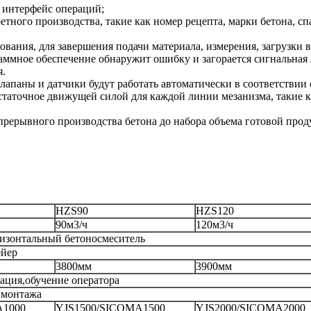
 интерфейс операций;
тного производства, такие как номер рецепта, марки бетона, сп
ования, для завершения подачи материала, измерения, загрузки 
раммное обеспечение обнаружит ошибку и загорается сигнальная 
я.
клапаны и датчики будут работать автоматически в соответствии
статочное движущей силой для каждой линии мезанизма, такие к
епрерывного производства бетона до набора объема готовой пр
HZS90
HZS120
90м3/ч
120м3/ч
изонтальный бетоносмеситель
ейер
3800мм
3900мм
ация,обучение оператора
 монтажа
A1000
YJS1500/SICOMA1500
YJS2000/SICOMA2000