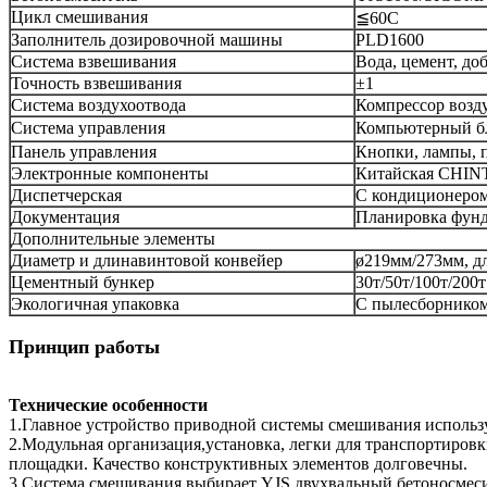
Цикл смешивания
≦60С
Заполнитель дозировочной машины
PLD1600
Система взвешивания
Вода, цемент, до
Точность взвешивания
±1
Система воздухоотвода
Компрессор возд
Система управления
Компьютерный б
Панель управления
Кнопки, лампы, п
Электронные компоненты
Китайская CHINT
Диспетчерская
С кондиционеро
Документация
Планировка фунд
Дополнительные элементы
Диаметр и длинавинтовой конвейер
ø219мм/273мм, д
Цементный бункер
30т/50т/100т/200т
Экологичная упаковка
С пылесборнико
Принцип работы
Технические особенности
1.Главное устройство приводной системы смешивания использу
2.Модульная организация,установка, легки для транспортиров
площадки. Качество конструктивных элементов долговечны.
3.Система смешивания выбирает YJS двухвальный бетоносмеси