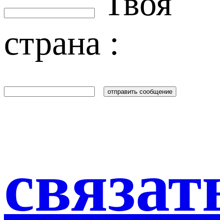
Твоя
страна :
связат