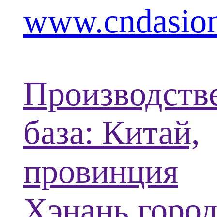
www.cndasion
Производств
база: Китай,
провинция
Хэнань,горо