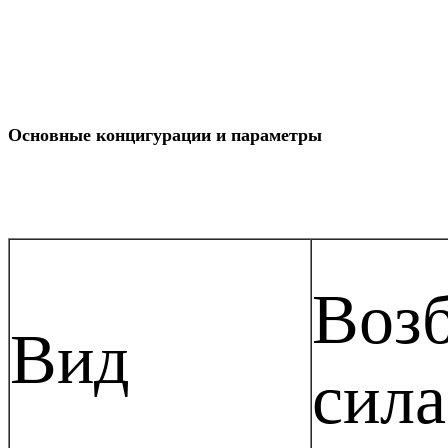
Основные концигурации и параметры
Воз
Вид
сил