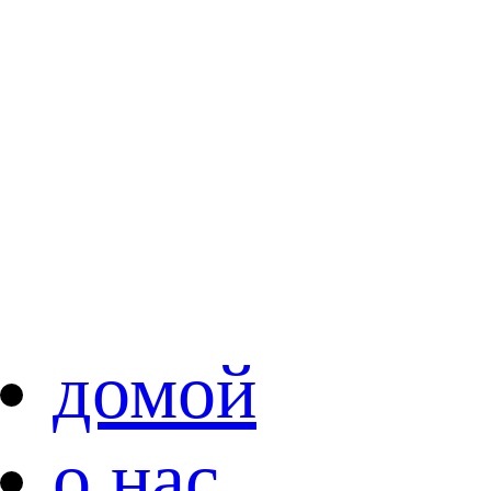
домой
о нас