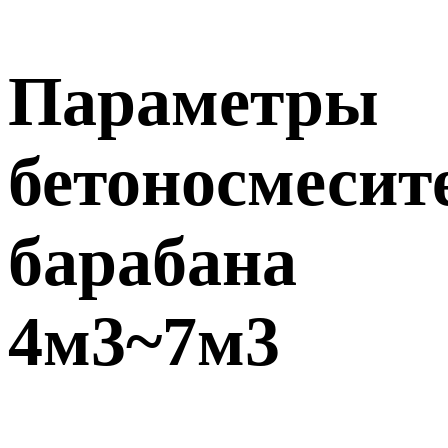
Параметры
бетоносмесит
барабана
4м3~7м3