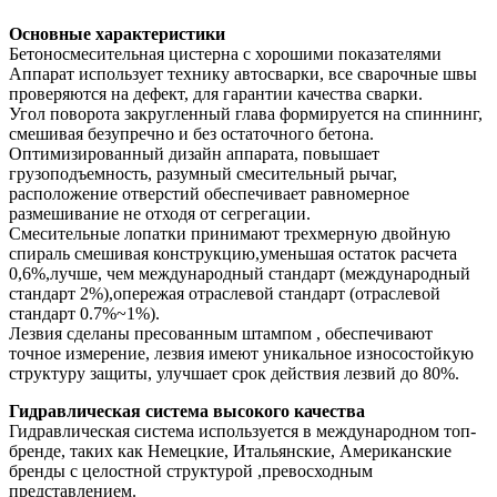
Основные характеристики
Бетоносмесительная цистерна с хорошими показателями
Аппарат использует технику автосварки, все сварочные швы
проверяются на дефект, для гарантии качества сварки.
Угол поворота закругленный глава формируется на спиннинг,
смешивая безупречно и без остаточного бетона.
Оптимизированный дизайн аппарата, повышает
грузоподъемность, разумный смесительный рычаг,
расположение отверстий обеспечивает равномерное
размешивание не отходя от сегрегации.
Смесительные лопатки принимают трехмерную двойную
спираль смешивая конструкцию,уменьшая остаток расчета
0,6%,лучше, чем международный стандарт (международный
стандарт 2%),опережая отраслевой стандарт (отраслевой
стандарт 0.7%~1%).
Лезвия сделаны пресованным штампом , обеспечивают
точное измерение, лезвия имеют уникальное износостойкую
структуру защиты, улучшает срок действия лезвий до 80%.
Гидравлическая система высокого качества
Гидравлическая система используется в международном топ-
бренде, таких как Немецкие, Итальянские, Американские
бренды с целостной структурой ,превосходным
представлением.