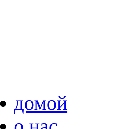
домой
о нас